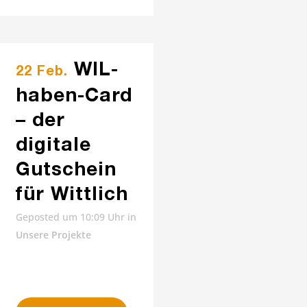
WIL-
22 Feb.
haben-Card
– der
digitale
Gutschein
für Wittlich
Geposted um 10:09 Uhr
in
Unsere Projekte