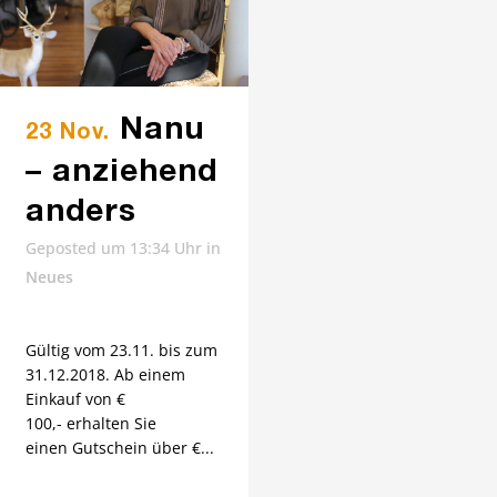
Nanu
23 Nov.
– anziehend
anders
Geposted um 13:34 Uhr
in
Neues
Gültig vom 23.11. bis zum
31.12.2018. Ab einem
Einkauf von €
100,- erhalten Sie
einen Gutschein über €...