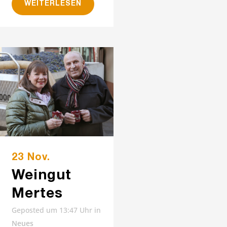
WEITERLESEN
23 Nov.
Weingut
Mertes
Geposted um 13:47 Uhr
in
Neues