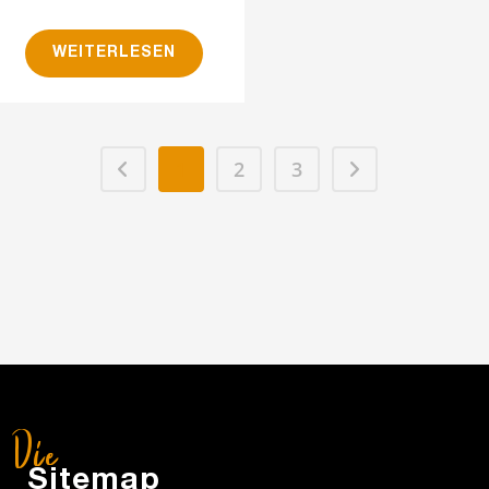
WEITERLESEN
1
2
3
Sitemap