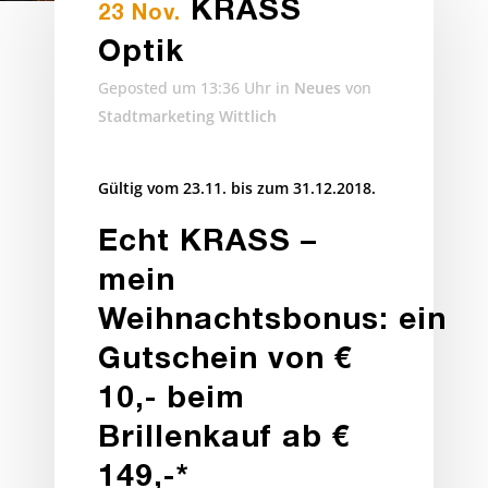
KRASS
23 Nov.
Optik
Geposted um 13:36 Uhr
in
Neues
von
Stadtmarketing Wittlich
Gültig vom 23.11. bis zum 31.12.2018.
Echt KRASS –
mein
Weihnachtsbonus:
ein
Gutschein von €
10,-
beim
Brillenkauf ab €
149,-*