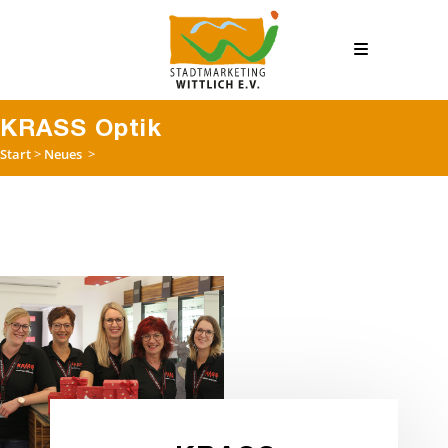
KRASS Optik
Start
>
Neues
>
KRASS Optik