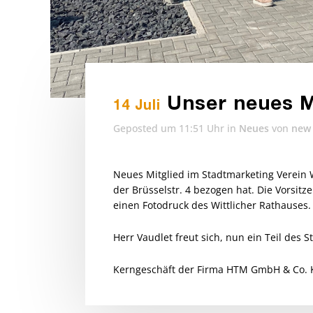
Unser neues M
14 Juli
Geposted um 11:51 Uhr
in
Neues
von
new 
Neues Mitglied im Stadtmarketing Verein 
der Brüsselstr. 4 bezogen hat. Die Vorsi
einen Fotodruck des Wittlicher Rathauses.
Herr Vaudlet freut sich, nun ein Teil des 
Kerngeschäft der Firma HTM GmbH & Co. K