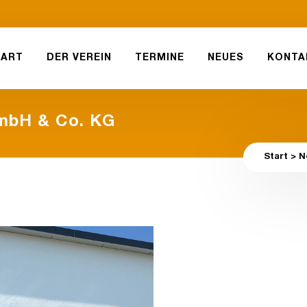
TART
DER VEREIN
TERMINE
NEUES
KONTA
GmbH & Co. KG
Start
>
N