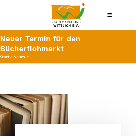
Neuer Termin für den
Bücherflohmarkt
Start
>
Neues
>
Neuer Termin für den Bücherflohmarkt